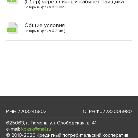
(Сбер) через личный кабинет пайщика
( открыть файл 0.38мб.)
Общие условия
( открыть файл 0.21мб.)
ИНН 7203245802
ОГРН 1107232006980
625063, г. Тюмень, ул. Слободская, д. 41
e-mail:
kpksk@mail.ru
© 2010-2026 Кредитный потребительский кооператив