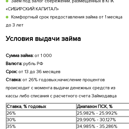
Заем под залог сбережений, размещенных в КПК
«СИБИРСКИЙ КАПИТАЛ»
Комфортный срок предоставления займа от 1 месяца
до 3 лет
Условия выдачи займа
Сумма займа:
от 1 000
Валюта:
рубль РФ
Срок:
от 13 до 36 месяцев
Ставка:
от
26% годовых,начисление процентов
происходит с момента выдачи денежных средств из
кассы либо списания с расчетного счета Займодавца
Ставка, % годовых
Диапазон ПСК, %
26%
25,982% - 25,992%
30%
29,990% - 30,127%
35%
34,985% - 35,286%