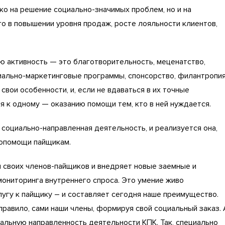
ко на решение социально-значимых проблем, но и на
 в повышении уровня продаж, росте лояльности клиентов,
ю активность — это благотворительность, меценатство,
циально-маркетинговые программы, спонсорство, филантропи
ь свои особенности, и, если не вдаваться в их точные
ся к одному — оказанию помощи тем, кто в ней нуждается.
 социально-направленная деятельность, и реализуется она,
мопомощи пайщикам.
 своих членов-пайщиков и внедряет новые заемные и
ониторинга внутреннего спроса. Это умение живо
лугу к пайщику – и составляет сегодня наше преимущество.
равило, сами наши члены, формируя свой социальный заказ. 
альную направленность деятельности КПК. Так, специально