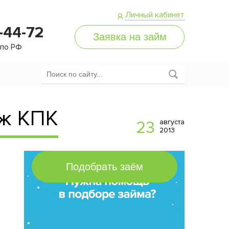
Личный кабинет
-44-72
 по РФ
дж КПК
августа
23
2013