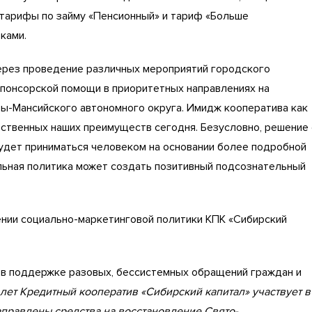
 тарифы по займу «Пенсионный» и тариф «Больше
ками.
через проведение различных мероприятий городского
спонсорской помощи в приоритетных направлениях на
ты-Мансийского автономного округа. Имидж кооператива как
ственных наших преимуществ сегодня. Безусловно, решение 
удет приниматься человеком на основании более подробной
льная политика может создать позитивный подсознательный
ении социально-маркетинговой политики КПК «Сибирский
в поддержке разовых, бессистемных обращений граждан и
 лет Кредитный кооператив «Сибирский капитал» участвует в
правлены средства на восстановление Свято-