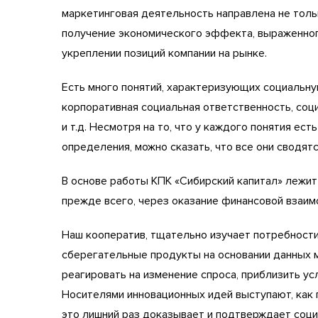
маркетинговая деятельность направлена не толь
получение экономического эффекта, выраженного
укреплении позиций компании на рынке.
Есть много понятий, характеризующих социальну
корпоративная социальная ответственность, со
и т.д. Несмотря на то, что у каждого понятия ест
определения, можно сказать, что все они сводят
В основе работы КПК «Сибирский капитал» лежит
прежде всего, через оказание финансовой взаи
Наш кооператив, тщательно изучает потребности
сберегательные продукты на основании данных м
реагировать на изменение спроса, приблизить ус
Носителями инновационных идей выступают, как п
это лишний раз доказывает и подтверждает соци