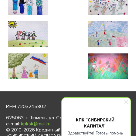
ИНН 7203245802
ОГРН 1107232006980
625063, г. Тюмень, ул. Слободская, д. 41
КПК "СИБИРСКИЙ
e-mail:
kpksk@mail.ru
КАПИТАЛ"
© 2010-2026 Кредитный потребительский кооператив
Здравствуйте! Готовы помочь