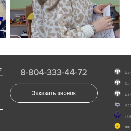
80
8-804-333-44-72
Бан
Бан
Бан
Асс
Лиг
Фин