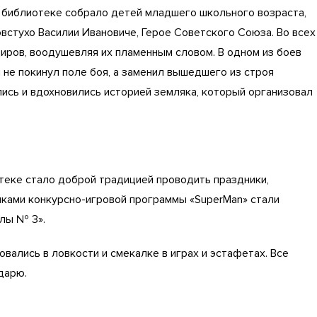
 библиотеке собрало детей младшего школьного возраста,
встухо Василии Ивановиче, Герое Советского Союза. Во всех
иров, воодушевляя их пламенным словом. В одном из боев
н не покинул поле боя, а заменил вышедшего из строя
лись и вдохновились историей земляка, который организовал
теке стало доброй традицией проводить праздники,
ками конкурсно-игровой программы «SuperMan» стали
олы № 3».
новались в ловкости и смекалке в играх и эстафетах. Все
дарю.