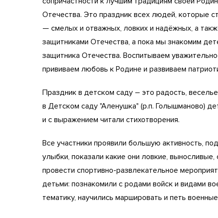
сопричастности к лучшим традициям своей Родин
Отечества. Это праздник всех людей, которые с
— смелых и отважных, ловких и надёжных, а такж
защитниками Отечества, а пока мы знакомим дете
защитника Отечества. Воспитываем уважительное
прививаем любовь к Родине и развиваем патриот
Праздник в детском саду – это радость, весель
в Детском саду "Аленушка" (р.п. Голышманово) де
и с выражением читали стихотворения.
Все участники проявили большую активность, по
улыбки, показали какие они ловкие, выносливые
провести спортивно-развлекательное мероприяти
детьми: познакомили с родами войск и видами во
тематику, научились маршировать и петь военные