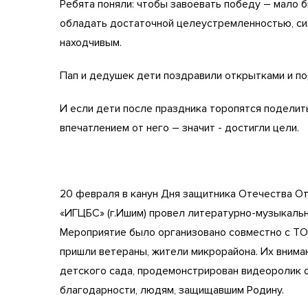
Ребята поняли: чтобы завоевать победу – мало 
обладать достаточной целеустремленностью, сил
находчивым.
Пап и дедушек дети поздравили открытками и по
И если дети после праздника торопятся поделит
впечатлением от него – значит - достигли цели.
20 февраля в канун Дня защитника Отечества О
«ИГЦБС» (г.Ишим) провел литературно-музыкаль
Мероприятие было организовано совместно с Т
пришли ветераны, жители микрорайона. Их вним
детского сада, продемонстрирован видеоролик 
благодарности, людям, защищавшим Родину.