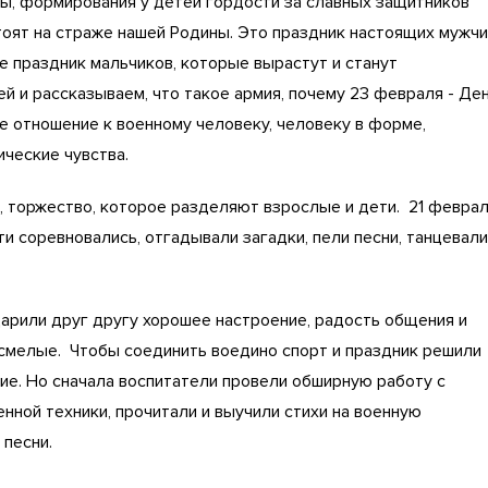
ы, формирования у детей гордости за славных защитников
тоят на страже нашей Родины. Это праздник настоящих мужч
е праздник мальчиков, которые вырастут и станут
й и рассказываем, что такое армия, почему 23 февраля - Де
 отношение к военному человеку, человеку в форме,
ические чувства.
е, торжество, которое разделяют взрослые и дети. 21 февра
ти соревновались, отгадывали загадки, пели песни, танцевали
дарили друг другу хорошее настроение, радость общения и
, смелые. Чтобы соединить воедино спорт и праздник решили
е. Но сначала воспитатели провели обширную работу с
енной техники, прочитали и выучили стихи на военную
 песни.