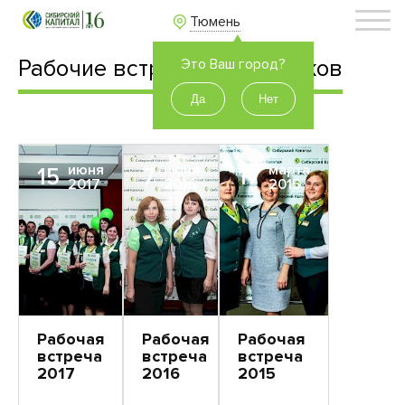
Тюмень
Рабочие встречи сотрудников
Это Ваш город?
июня
июня
марта
15
7
17
2017
2016
2015
Рабочая
Рабочая
Рабочая
встреча
встреча
встреча
2017
2016
2015